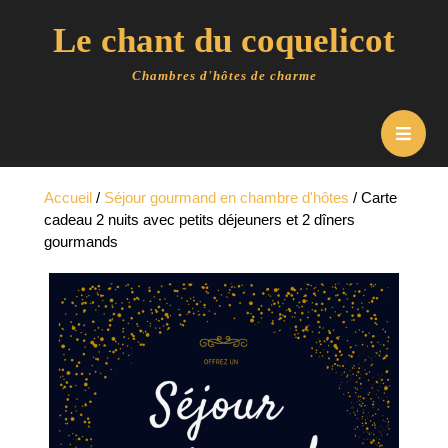
Skip
Le chant du coquelicot
to
content
Chambres d'hôtes de charme
O
B
Accueil
/
Séjour gourmand en chambre d'hôtes
/ Carte
cadeau 2 nuits avec petits déjeuners et 2 dîners
gourmands