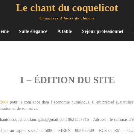
Le chant du coquelicot
Chambres d'hôtes de charme
hème
Suite élégance
A table
Séjour professionnel
1 – ÉDITION DU SITE
 2004
pour la confiance dans l’économie numérique, il est précisé aux utilisa
isation et de son suivi:
: chantducoquelicot.lauragais@gmail.com 0621357716 – Adresse : le cammas d
icot au capital social de 500€ – SIREN : 903465409 – RCS ou RM : TOU