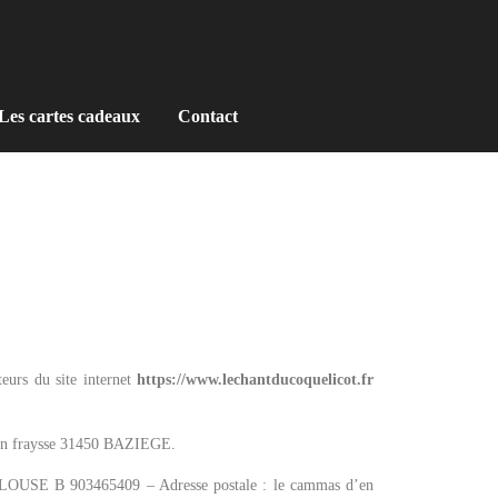
Les cartes cadeaux
Contact
teurs du site internet
https://www.lechantducoquelicot.fr
’en fraysse 31450 BAZIEGE.
LOUSE B 903465409 – Adresse postale : le cammas d’en