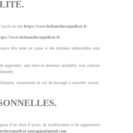
LITÉ.
l’accès au site
https://www.lechantducoquelicot.fr
.
ttps://www.lechantducoquelicot.fr
.
pourra être mise en cause si des données indésirables sont
 de supprimer, sans mise en demeure préalable, tout contenu
 données.
utilisateur, notamment en cas de message à caractère raciste,
RSONNELLES.
pose d’un droit d’accès, de modification et de suppression
ntducoquelicot.lauragais@gmail.com
.