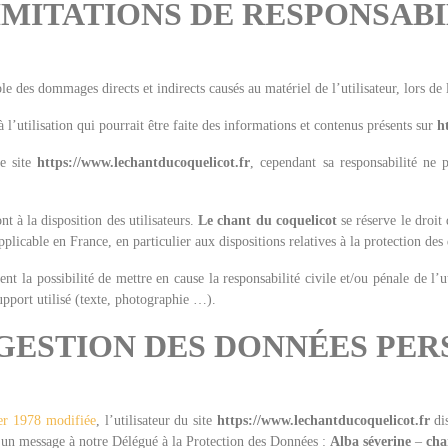
LIMITATIONS DE RESPONSABI
e des dommages directs et indirects causés au matériel de l’utilisateur, lors de 
 l’utilisation qui pourrait être faite des informations et contenus présents sur
h
le site
https://www.lechantducoquelicot.fr
, cependant sa responsabilité ne 
t à la disposition des utilisateurs.
Le chant du coquelicot
se réserve le droit
pplicable en France, en particulier aux dispositions relatives à la protection des
nt la possibilité de mettre en cause la responsabilité civile et/ou pénale de l’
upport utilisé (texte, photographie …).
T GESTION DES DONNÉES PE
ier 1978 modifiée
, l’utilisateur du site
https://www.lechantducoquelicot.fr
dis
z un message à notre Délégué à la Protection des Données :
Alba séverine
–
cha