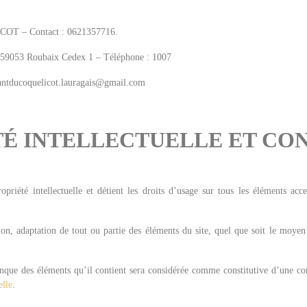
 – Contact : 0621357716.
9053 Roubaix Cedex 1 – Téléphone : 1007
hantducoquelicot.lauragais@gmail.com
ÉTÉ INTELLECTUELLE ET CO
opriété intellectuelle et détient les droits d’usage sur tous les éléments acce
on, adaptation de tout ou partie des éléments du site, quel que soit le moyen ou
onque des éléments qu’il contient sera considérée comme constitutive d’une c
elle
.