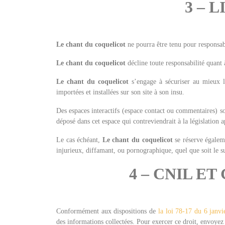
3 – 
Le chant du coquelicot
ne pourra être tenu pour responsabl
Le chant du coquelicot
décline toute responsabilité quant à
Le chant du coquelicot
s’engage à sécuriser au mieux 
importées et installées sur son site à son insu.
Des espaces interactifs (espace contact ou commentaires) son
déposé dans cet espace qui contreviendrait à la législation a
Le cas échéant,
Le chant du coquelicot
se réserve égaleme
injurieux, diffamant, ou pornographique, quel que soit le s
4 – CNIL E
Conformément aux dispositions de
la loi 78-17 du 6 janv
des informations collectées. Pour exercer ce droit, envoye