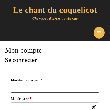
Skip
Le chant du coquelicot
to
content
Chambres d'hôtes de charme
O
B
Mon compte
Se connecter
Obligatoire
Identifiant ou e-mail
*
Obligatoire
Mot de passe
*